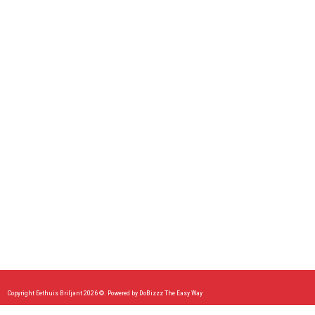
Copyright Eethuis Briljant 2026 ©.
Powered by DoBizzz The Easy Way