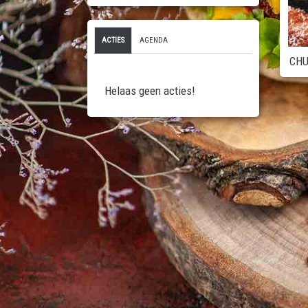
ACTIES
AGENDA
CHU
Helaas geen acties!