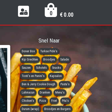
0
€
0.00
Snel Naar
Doner Box
Turkse Pide's
Kip Grechten
Broodjes
Salade
Sauzen
Schotels
Snacks
Tosti's en Panini's
Kapsalon
Ben & Jerry Cookie Dough
Pasta's
Lahmacun
Dranken
Menu's
Chicken's
Pizza
Friet
Pita's
Durum (wrap)
Broodjes en Burgers